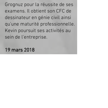
Grognuz pour la réussite de ses
examens. Il obtient son CFC de
dessinateur en génie civil ainsi
qu'une maturité professionnelle.
Kevin poursuit ses activités au
sein de l'entreprise.
19 mars 2018
Un nouveau membre intègre
l'équipe et débute dans la
profession en tant que
dessinateur CFC orientation
génie civil.
CadProduction souhaite à Adnan
Mendar une excellente
formation.