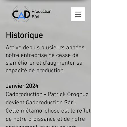
Historique
Active depuis plusieurs années,
notre entreprise ne cesse de
s'améliorer et d'augmenter sa
capacité de production.
Janvier 2024
Cadproduction - Patrick Grognuz
devient Cadproduction Sàrl.
Cette métamorphose est le reflet
de notre croissance et de notre